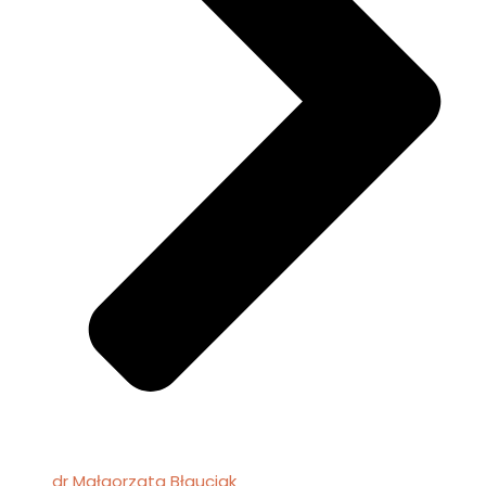
dr Małgorzata Błauciak