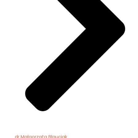
dr Małgorzata Błauciak