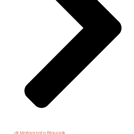
dr Małgorzata Błauciak