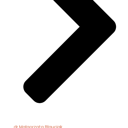
dr Małgorzata Błauciak