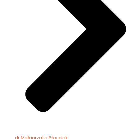
dr Małgorzata Błauciak